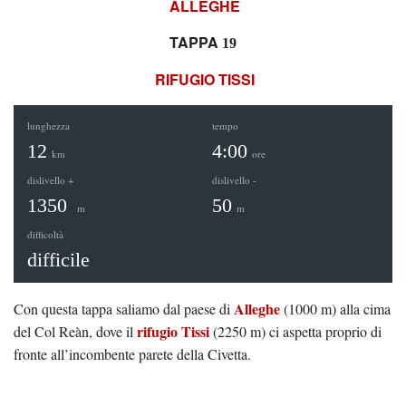
ALLEGHE
TAPPA
19
RIFUGIO TISSI
lunghezza
tempo
12
4:00
km
ore
dislivello
+
dislivello
-
1350
50
m
m
difficoltà
difficile
Alleghe
Con questa tappa saliamo dal paese di
(1000 m) alla cima
rifugio Tissi
del Col Reàn, dove il
(2250 m) ci aspetta proprio di
fronte all’incombente parete della Civetta.