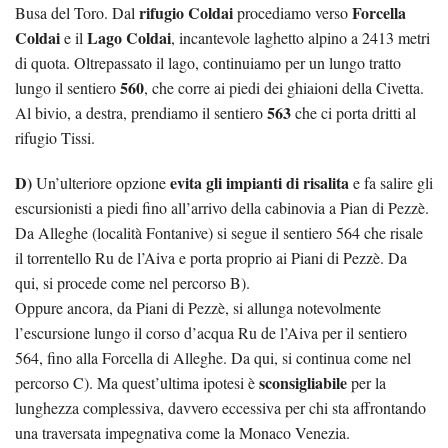
rifugio Coldai
Forcella
Busa del Toro. Dal
procediamo verso
Coldai
Lago Coldai
e il
, incantevole laghetto alpino a 2413 metri
di quota. Oltrepassato il lago, continuiamo per un lungo tratto
560
lungo il sentiero
, che corre ai piedi dei ghiaioni della Civetta.
563
Al bivio, a destra, prendiamo il sentiero
che ci porta dritti al
rifugio Tissi.
D)
evita gli impianti di risalita
Un’ulteriore opzione
e fa salire gli
escursionisti a piedi fino all’arrivo della cabinovia a Pian di Pezzè.
Da Alleghe (località Fontanive) si segue il sentiero 564 che risale
il torrentello Ru de l’Aiva e porta proprio ai Piani di Pezzè. Da
qui, si procede come nel percorso B).
Oppure ancora, da Piani di Pezzè, si allunga notevolmente
l’escursione lungo il corso d’acqua Ru de l’Aiva per il sentiero
564, fino alla Forcella di Alleghe. Da qui, si continua come nel
sconsigliabile
percorso C). Ma quest’ultima ipotesi è
per la
lunghezza complessiva, davvero eccessiva per chi sta affrontando
una traversata impegnativa come la Monaco Venezia.