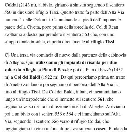
Coldai
(2143 m), al bivio, giriamo a sinistra seguendo il sentiero
560 in direzione rifugio Tissi. Questo tratto fa parte dell’Alta Via
numero 1 delle Dolomiti. Camminando ai piedi dell’imponente
parete della Civetta, poco prima della forcella del Col di Rean
svoltiamo a destra per prendere il sentiero 563 che, con uno
rifugio Tissi
strappo finale in salita, ci porta direttamente al
.
C)
Una terza via comincia di nuovo dalla partenza della cabinovia
utilizziamo gli impianti di risalita
per due
di Alleghe. Qui,
volte: da Alleghe a Pian di Pezzè
e poi da Pian di Pezzè (1452
a Col dei Baldi
m)
(1922 m). Da qui percorriamo prima un tratto
di Anello Zoldano e poi seguiamo il percorso dell’Alta Via n.1
fino al rifugio Tissi. Da Col dei Baldi, infatti, ci incamminiamo
561
lungo un’interpoderale che ci immette sul sentiero
, che
seguiamo verso destra in direzione forcella di Alleghe. Arriviamo
poi a un bivio con i senteri 556 e 564 e ci immettiamo sull’Alta
556
Via, seguendo il sentiero
verso il rifugio Coldai, che
raggiungiamo in circa un’ora, dopo aver superato casera Pioda e la