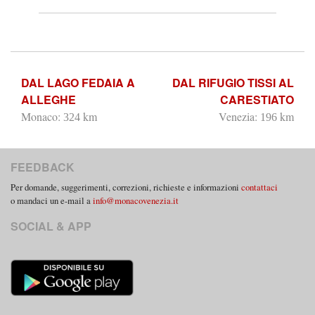
DAL LAGO FEDAIA A
DAL RIFUGIO TISSI AL
ALLEGHE
CARESTIATO
Monaco:
km
Venezia:
km
324
196
FEEDBACK
Per domande, suggerimenti, correzioni, richieste e informazioni
contattaci
o mandaci un e-mail a
info@monacovenezia.it
SOCIAL & APP