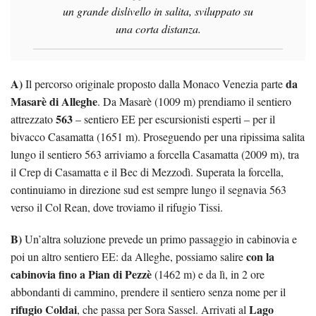
un grande dislivello in salita, sviluppato su
una corta distanza.
A)
da
Il percorso originale proposto dalla Monaco Venezia parte
Masarè di Alleghe
.
Da Masarè (1009 m) prendiamo il sentiero
563
attrezzato
– sentiero EE per escursionisti esperti – per il
bivacco Casamatta (1651 m). Proseguendo per una ripissima salita
lungo il sentiero 563 arriviamo a forcella Casamatta (2009 m), tra
il Crep di Casamatta e il Bec di Mezzodì. Superata la forcella,
continuiamo
in direzione sud est sempre lungo il segnavia 563
verso il Col Rean, dove troviamo il rifugio Tissi.
B)
Un’altra soluzione prevede un primo passaggio in cabinovia e
con la
poi un altro sentiero EE: da Alleghe, possiamo salire
cabinovia fino a Pian di Pezzè
(1462 m) e da lì, in 2 ore
abbondanti di cammino, prendere il sentiero senza nome per il
rifugio Coldai
Lago
, che passa per Sora Sassel. Arrivati al